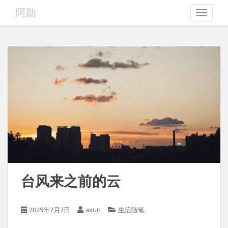
S
阿勋
TOGGLE
k
i
p
t
o
m
a
i
n
c
o
n
t
e
台风来之前的云
n
t
2025年7月7日
axun
生活随笔