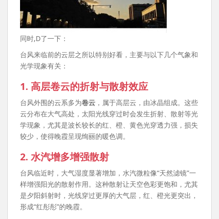
同时,D了一下：
台风来临前的云层之所以特别好看，主要与以下几个气象和
光学现象有关：
1.
高层卷云的折射与散射效应
台风外围的云系多为
卷云
，属于高层云，由冰晶组成。这些
云分布在大气高处，太阳光线穿过时会发生折射、散射等光
学现象，尤其是波长较长的红、橙、黄色光穿透力强，损失
较少，使得晚霞呈现绚丽的暖色调。
2.
水汽增多增强散射
台风临近时，大气湿度显著增加，水汽微粒像“天然滤镜”一
样增强阳光的散射作用。这种散射让天空色彩更饱和，尤其
是夕阳斜射时，光线穿过更厚的大气层，红、橙光更突出，
形成“红彤彤”的晚霞。