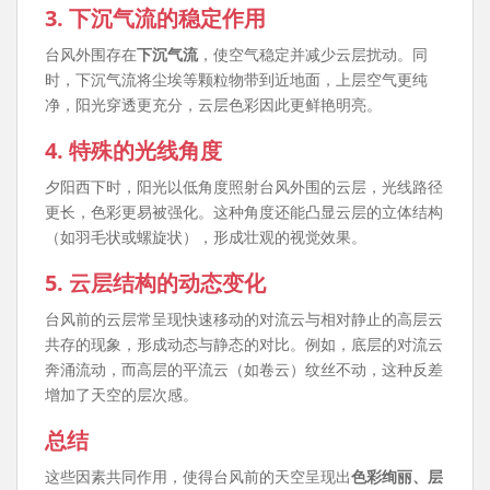
3.
下沉气流的稳定作用
台风外围存在
下沉气流
，使空气稳定并减少云层扰动。同
时，下沉气流将尘埃等颗粒物带到近地面，上层空气更纯
净，阳光穿透更充分，云层色彩因此更鲜艳明亮。
4.
特殊的光线角度
夕阳西下时，阳光以低角度照射台风外围的云层，光线路径
更长，色彩更易被强化。这种角度还能凸显云层的立体结构
（如羽毛状或螺旋状），形成壮观的视觉效果。
5.
云层结构的动态变化
台风前的云层常呈现快速移动的对流云与相对静止的高层云
共存的现象，形成动态与静态的对比。例如，底层的对流云
奔涌流动，而高层的平流云（如卷云）纹丝不动，这种反差
增加了天空的层次感。
总结
这些因素共同作用，使得台风前的天空呈现出
色彩绚丽、层