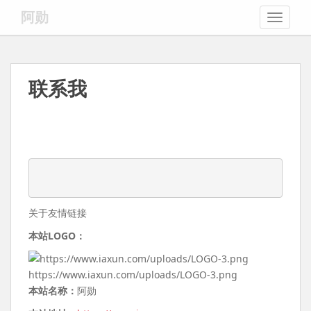
S
阿勋
TOGGLE
k
i
p
t
联系我
o
m
a
i
n
c
o
n
关于友情链接
t
e
本站LOGO：
n
t
https://www.iaxun.com/uploads/LOGO-3.png
本站名称：
阿勋